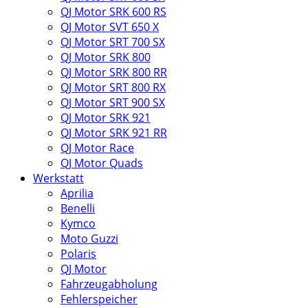
QJ Motor SRK 600 RS
QJ Motor SVT 650 X
QJ Motor SRT 700 SX
QJ Motor SRK 800
QJ Motor SRK 800 RR
QJ Motor SRT 800 RX
QJ Motor SRT 900 SX
QJ Motor SRK 921
QJ Motor SRK 921 RR
QJ Motor Race
QJ Motor Quads
Werkstatt
Aprilia
Benelli
Kymco
Moto Guzzi
Polaris
QJ Motor
Fahrzeugabholung
Fehlerspeicher